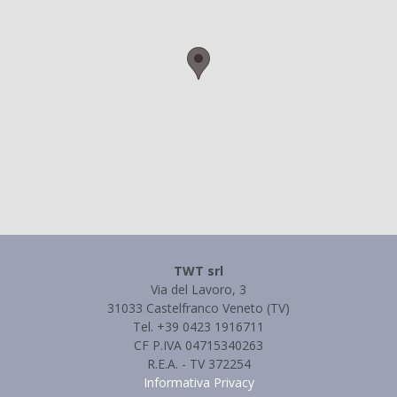
TWT srl
Via del Lavoro, 3
31033 Castelfranco Veneto (TV)
Tel. +39 0423 1916711
CF P.IVA 04715340263
R.E.A. - TV 372254
Informativa Privacy